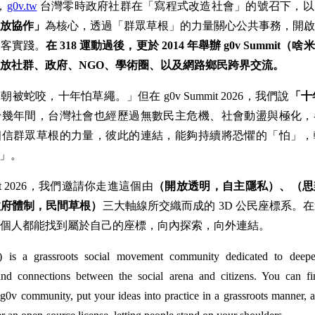
，
g0v.tw
台灣零時政府社群在「寫程式改造社會」的號召下，以
放協作」
為核心，透過「群眾草根」的力量關心公共事務，開啟
黑客實踐。
在 318 運動過後，更於 2014 年舉辦 g0v Summit
放社群、政府、NGO、學術圈、以及網路鄉民跨界交流。
被蛇咬，十年怕草繩。」但在 g0v Summit 2026，我們說
「十
十幾年間，台灣社會也經歷過無數民主危機、社會動盪與極化，
相信群眾草根的力量，彼此的連結，能夠持續將恐懼的「怕」，
）」。
mmit 2026，我們邀請你走進這個由
（開放透明，自主隱私）、（思
政府體制，民間草根）
三大軸線所交織而成的 3D 公民座標系。
個人都能找到屬於自己的座標，向內探索，向外連結。
) is a grassroots social movement community dedicated to deepe
nd connections between the social arena and citizens. You can fi
 g0v community, put your ideas into practice in a grassroots manner, a