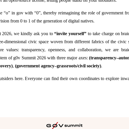
er an open-source license, letting people stand on your shoulders.
he “o” in gov with “0”, thereby reimagining the role of government fr
ision from 0 to 1 of the generation of digital natives.
 2026, we kindly ask you to
“invite yourself”
to take charge on braid
ree-dimensional civic space woven from different fabrics of the civic 
re values: transparency, openness, and collaboration, we are brai
stem of g0v Summit 2026 with three major axes:
(transparency–auto
overy)
,
(government agency–grassroots/civil society)
.
utsiders here. Everyone can find their own coordinates to explore inw